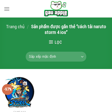
Skip
to
content
Trang chủ
/
Sản phẩm được gắn thẻ “cách tải naruto
storm 4 ios”
LỌC
-97%