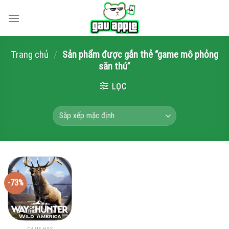
Skip
to
content
Trang chủ
/
Sản phẩm được gắn thẻ “game mô phỏng
săn thú”
LỌC
-73%