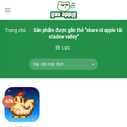
Skip
to
content
Trang chủ
/
Sản phẩm được gắn thẻ “share id apple tải
stadew valley”
LỌC
-63%