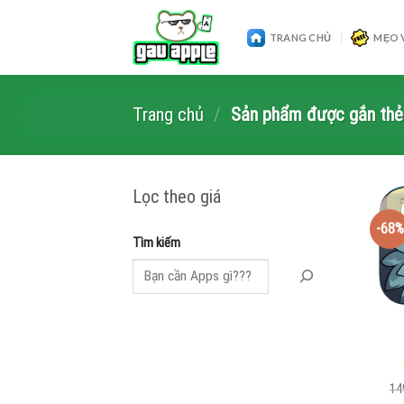
Skip
to
TRANG CHỦ
MẸO 
content
Trang chủ
/
Sản phẩm được gắn thẻ “
Lọc theo giá
-68%
Tìm kiếm
14