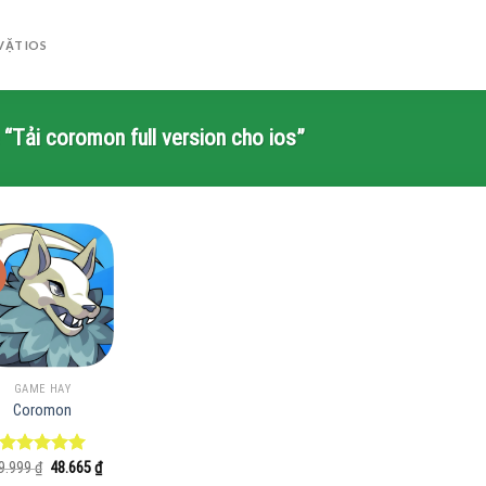
VẶT IOS
Tải coromon full version cho ios”
GAME HAY
Coromon
Giá
Giá
9.999
Được xếp
₫
48.665
₫
gốc
hiện
hạng
5.00