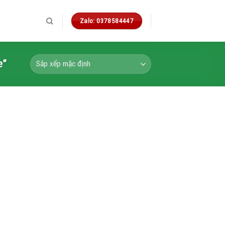
Zalo: 0378584447
e”