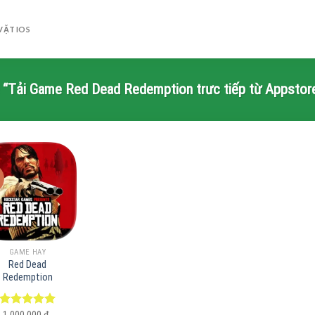
VẶT IOS
“Tải Game Red Dead Redemption trưc tiếp từ Appstor
GAME HAY
Red Dead
Redemption
Được xếp