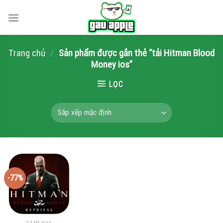
Skip
to
content
Trang chủ
/
Sản phẩm được gắn thẻ “tải Hitman Blood
Money ios”
LỌC
-77%