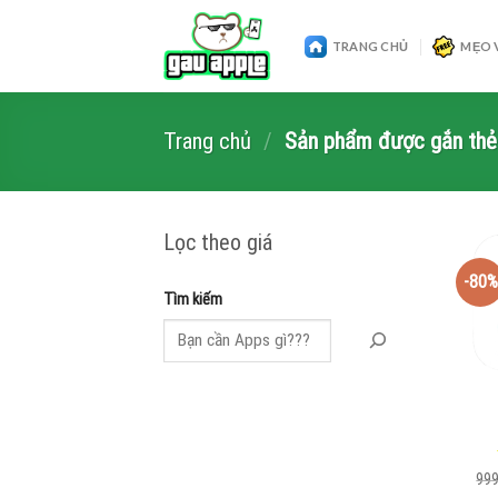
Skip
to
TRANG CHỦ
MẸO 
content
Trang chủ
/
Sản phẩm được gắn thẻ 
Lọc theo giá
-80%
Tìm kiếm
99