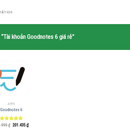
VẶT IOS
“Tài khoản Goodnotes 6 giá rẻ”
APPS
Goodnotes 6
Giá
Giá
9.999
Được xếp
₫
201.435
₫
gốc
hiện
hạng
5.00