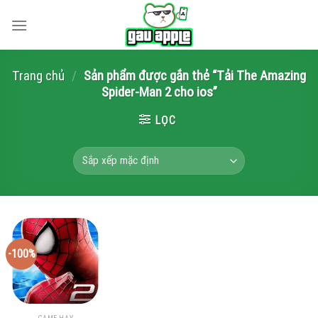
Skip
to
content
Trang chủ
/
Sản phẩm được gắn thẻ “Tải The Amazing
Spider-Man 2 cho ios”
LỌC
-100%