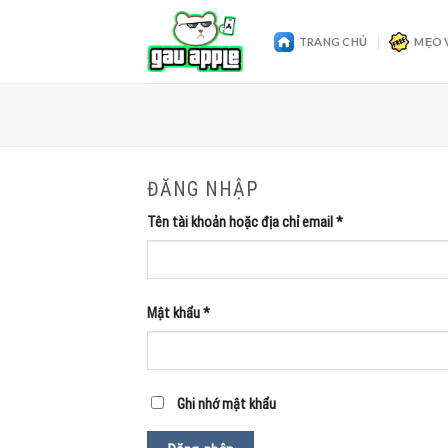
Skip
to
TRANG CHỦ
MẸO 
content
ĐĂNG NHẬP
Tên tài khoản hoặc địa chỉ email
*
Mật khẩu
*
Ghi nhớ mật khẩu