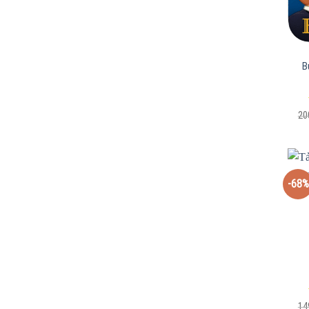
B
20
-68%
14