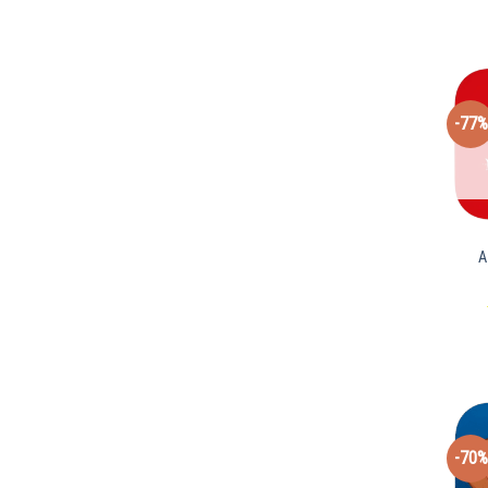
-77%
A
-70%