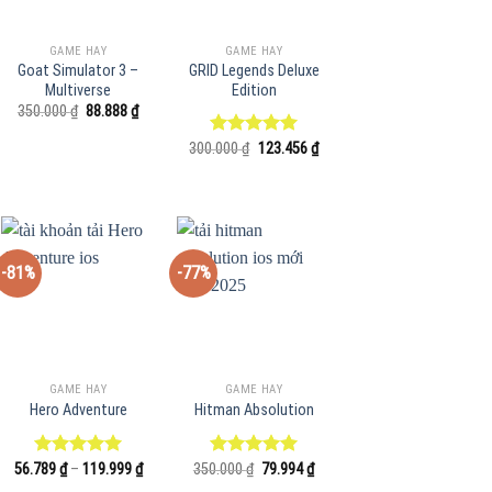
GAME HAY
GAME HAY
Goat Simulator 3 –
GRID Legends Deluxe
Multiverse
Edition
Giá
Giá
350.000
₫
88.888
₫
gốc
hiện
là:
tại
Giá
Giá
300.000
Được xếp
₫
123.456
₫
350.000 ₫.
là:
gốc
hiện
hạng
5.00
88.888 ₫.
là:
tại
5 sao
 ₫.
300.000 ₫.
là:
123.456 ₫.
-81%
-77%
GAME HAY
GAME HAY
Hero Adventure
Hitman Absolution
Khoảng
Giá
Giá
56.789
Được xếp
₫
–
119.999
₫
350.000
Được xếp
₫
79.994
₫
giá:
gốc
hiện
hạng
5.00
hạng
5.00