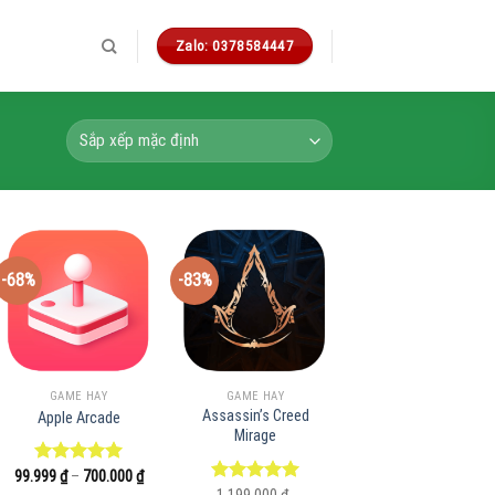
Zalo: 0378584447
-68%
-83%
GAME HAY
GAME HAY
Assassin’s Creed
Apple Arcade
Mirage
Khoảng
99.999
Được xếp
₫
–
700.000
₫
giá:
hạng
5.00
Được xếp