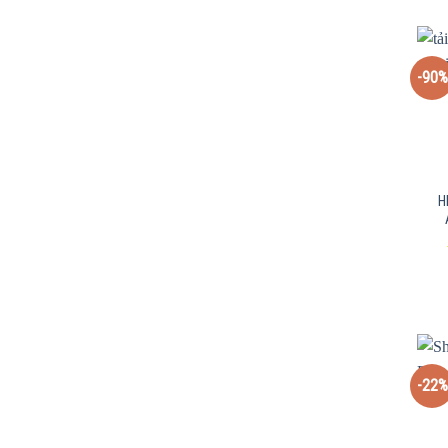
-90%
H
-22%