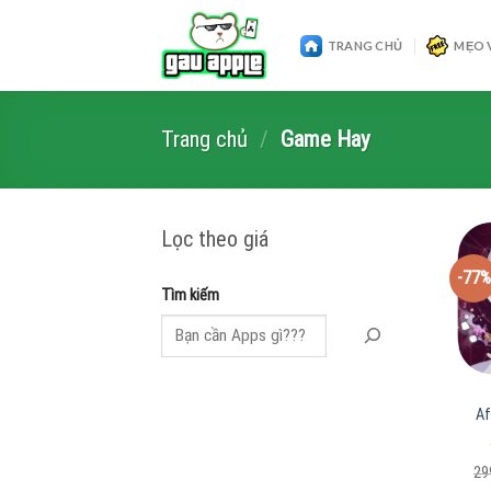
Skip
to
TRANG CHỦ
MẸO 
content
Trang chủ
/
Game Hay
Lọc theo giá
-77%
Tìm kiếm
Af
29