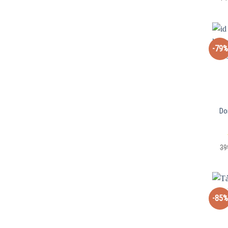
-79%
Do
39
-85%