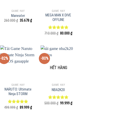
GAME HAY
GAME HAY
MEGA MAN X DIVE
Maneater
OFFLINE
Giá
Giá
260.000
₫
35.678
₫
gốc
hiện
là:
tại
260.000 ₫.
là:
Giá
Giá
710.000
Được xếp
₫
80.000
₫
35.678 ₫.
gốc
hiện
hạng
5.00
là:
tại
5 sao
 ₫.
710.000 ₫.
là:
80.000 ₫.
-82%
-80%
HẾT HÀNG
GAME HAY
GAME HAY
NARUTO: Ultimate
NBA2K20
Ninja STORM
Giá
Giá
500.000
Được xếp
₫
99.999
₫
gốc
hiện
Giá
Giá
hạng
5.00
499.999
Được xếp
₫
89.999
₫
là:
tại
gốc
hiện
5 sao
hạng
5.00