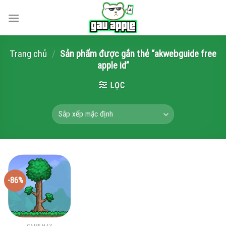
Skip
to
content
Trang chủ
/
Sản phẩm được gắn thẻ “akwebguide free
apple id”
LỌC
-86%