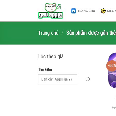
Skip
to
TRANG CHỦ
MẸO 
content
Trang chủ
/
Sản phẩm được gắn thẻ 
Lọc theo giá
-66%
Tìm kiếm
18