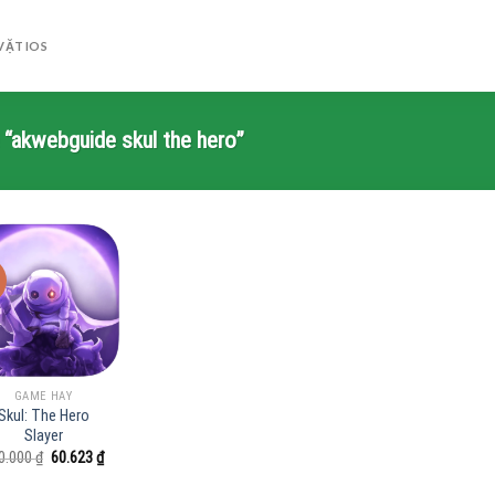
VẶT IOS
“akwebguide skul the hero”
GAME HAY
Skul: The Hero
Slayer
Giá
Giá
0.000
₫
60.623
₫
gốc
hiện
là:
tại