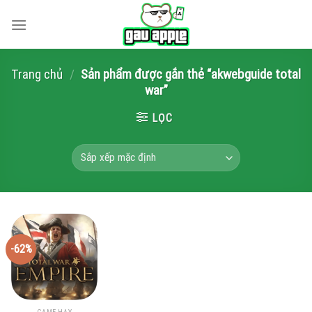
Skip
to
content
Trang chủ
/
Sản phẩm được gắn thẻ “akwebguide total
war”
LỌC
-62%