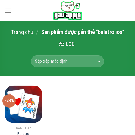
Skip
to
content
Trang chủ
/
Sản phẩm được gắn thẻ “balatro ios”
LỌC
-78%
GAME HAY
Balatro