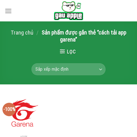
Skip
to
content
Trang chủ
/
Sản phẩm được gắn thẻ “cách tải app
garena”
LỌC
-100%