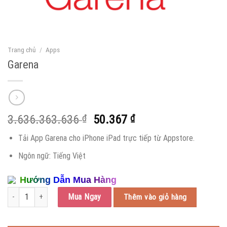
Trang chủ
/
Apps
Garena
Giá
Giá
3.636.363.636
₫
50.367
₫
gốc
hiện
Tải App Garena cho iPhone iPad trực tiếp từ Appstore.
là:
tại
3.636.363.636 ₫.
là:
Ngôn ngữ: Tiếng Việt
50.367 ₫.
Hướng Dẫn Mua Hàng
Garena số lượng
Mua Ngay
Thêm vào giỏ hàng