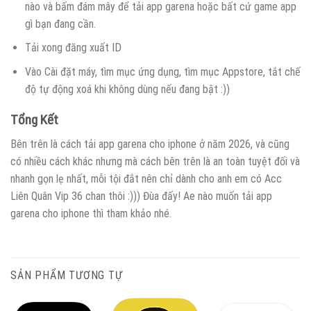
nào và bấm đám mây để tải app garena hoặc bất cứ game app
gì bạn đang cần.
Tải xong đăng xuất ID
Vào Cài đặt máy, tìm mục ứng dụng, tìm mục Appstore, tắt chế
độ tự động xoá khi không dùng nếu đang bật :))
Tổng Kết
Bên trên là cách tải app garena cho iphone ở năm 2026, và cũng
có nhiều cách khác nhưng mà cách bên trên là an toàn tuyệt đối và
nhanh gọn lẹ nhất, mỗi tội đắt nên chỉ dành cho anh em có Acc
Liên Quân Vip 36 chan thôi :))) Đùa đấy! Ae nào muốn tải app
garena cho iphone thì tham khảo nhé.
SẢN PHẨM TƯƠNG TỰ