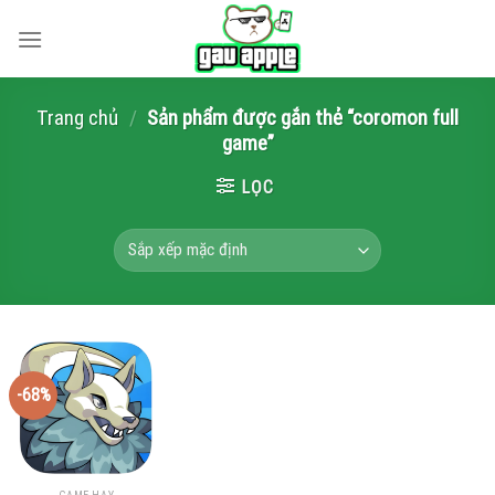
Skip
to
content
Trang chủ
/
Sản phẩm được gắn thẻ “coromon full
game”
LỌC
-68%