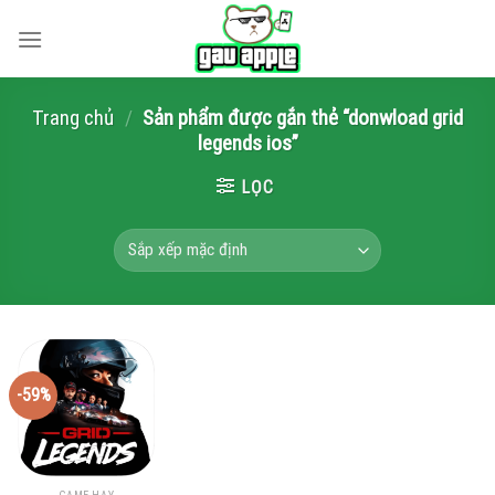
Skip
to
content
Trang chủ
/
Sản phẩm được gắn thẻ “donwload grid
legends ios”
LỌC
-59%