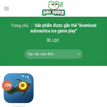
Skip
to
content
Trang chủ
/
Sản phẩm được gắn thẻ “download
subnautica ios game play”
LỌC
-73%