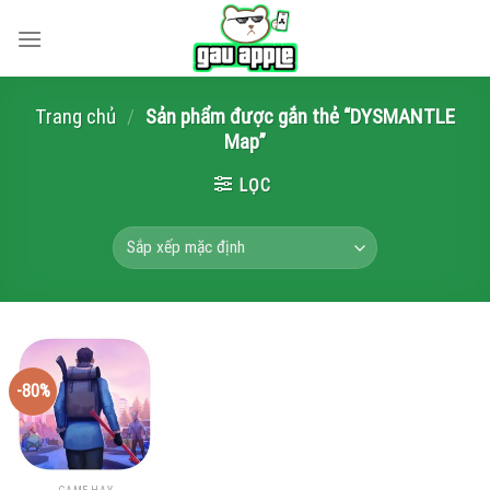
Skip
to
content
Trang chủ
/
Sản phẩm được gắn thẻ “DYSMANTLE
Map”
LỌC
-80%