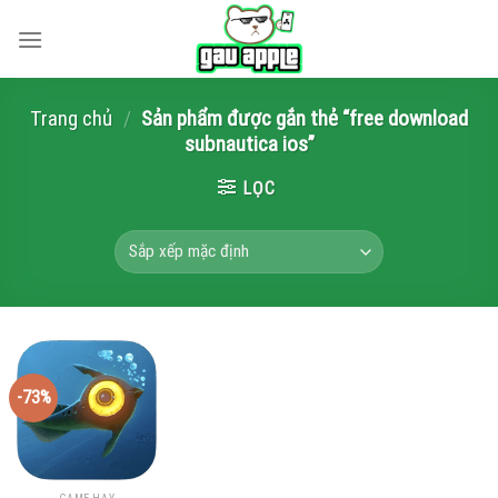
Skip
to
content
Trang chủ
/
Sản phẩm được gắn thẻ “free download
subnautica ios”
LỌC
-73%