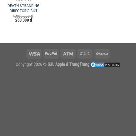
GAME HAY
DEATH STRANDING
DIRECTOR’S CUT
1.000.000
₫
Giá
Giá
250.000
₫
gốc
hiện
là:
tại
1.000.000 ₫.
là:
250.000 ₫.
Copyright 2026 ©
Gấu Apple & TrangTrang