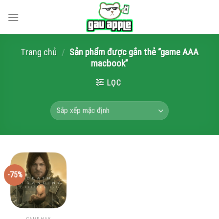
Skip
to
content
Trang chủ
/
Sản phẩm được gắn thẻ “game AAA
macbook”
LỌC
-75%