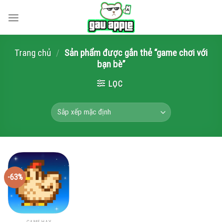
Skip
to
content
Trang chủ
/
Sản phẩm được gắn thẻ “game chơi với
bạn bè”
LỌC
-63%