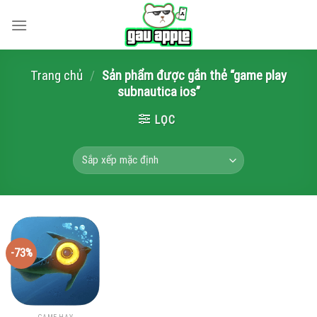
Skip
to
content
Trang chủ
/
Sản phẩm được gắn thẻ “game play
subnautica ios”
LỌC
-73%