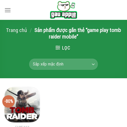
Skip
to
content
Trang chủ
/
Sản phẩm được gắn thẻ “game play tomb
raider mobile”
LỌC
-80%