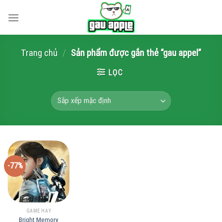
Skip
to
content
Trang chủ
/
Sản phẩm được gắn thẻ “gau appel”
LỌC
-77%
GAME HAY
Bright Memory