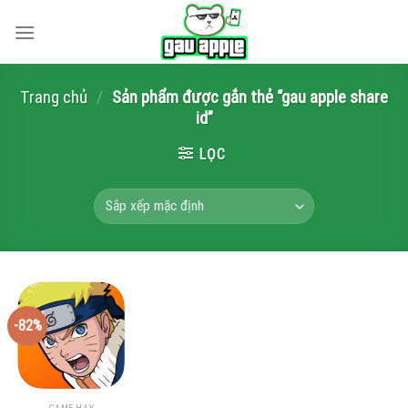
Skip
to
content
Trang chủ
/
Sản phẩm được gắn thẻ “gau apple share
id”
LỌC
-82%