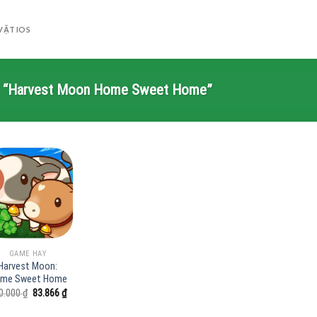
VẶT IOS
ẻ “Harvest Moon Home Sweet Home”
GAME HAY
Harvest Moon:
me Sweet Home
Giá
Giá
0.000
₫
83.866
₫
gốc
hiện
là:
tại