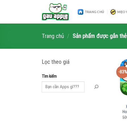
Skip
to
TRANG CHỦ
MẸO 
content
Trang chủ
/
Sản phẩm được gắn th
Lọc theo giá
-83%
Tìm kiếm
Ho
50