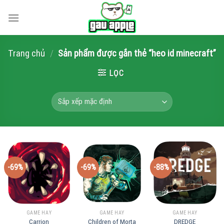
Skip
to
content
Trang chủ
/
Sản phẩm được gắn thẻ “heo id minecraft”
LỌC
-69%
-69%
-88%
GAME HAY
GAME HAY
GAME HAY
Carrion
Children of Morta
DREDGE