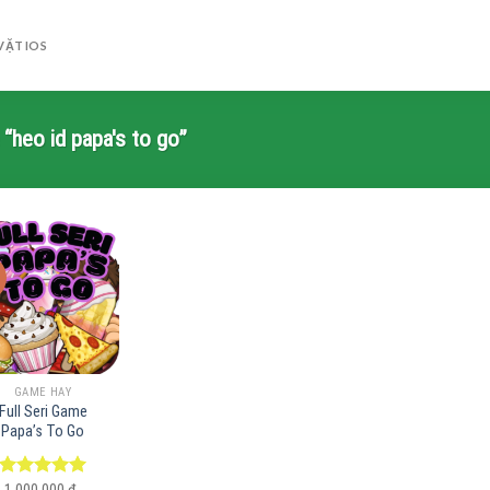
VẶT IOS
“heo id papa's to go”
GAME HAY
Full Seri Game
Papa’s To Go
Được xếp