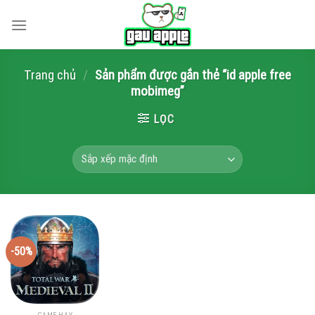
Skip
to
content
Trang chủ
/
Sản phẩm được gắn thẻ “id apple free
mobimeg”
LỌC
-50%