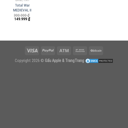
GAME HAY
Total War
MEDIEVAL II
300.000
₫
Giá
Giá
149.999
₫
gốc
hiện
là:
tại
300.000 ₫.
là:
149.999 ₫.
Copyright 2026 ©
Gấu Apple & TrangTrang