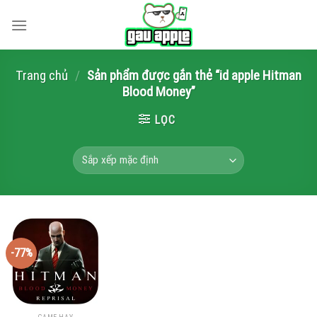
Skip
to
content
Trang chủ
/
Sản phẩm được gắn thẻ “id apple Hitman
Blood Money”
LỌC
-77%