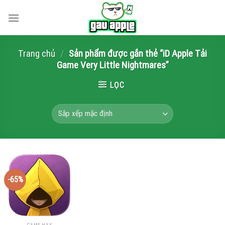
Skip
to
content
Trang chủ
/
Sản phẩm được gắn thẻ “iD Apple Tải
Game Very Little Nightmares”
LỌC
-65%