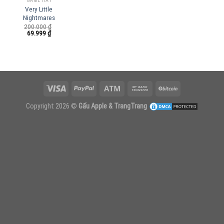
GAME HAY
Very Little
Nightmares
200.000
₫
Giá
Giá
69.999
₫
gốc
hiện
là:
tại
200.000 ₫.
là:
69.999 ₫.
Copyright 2026 ©
Gấu Apple & TrangTrang