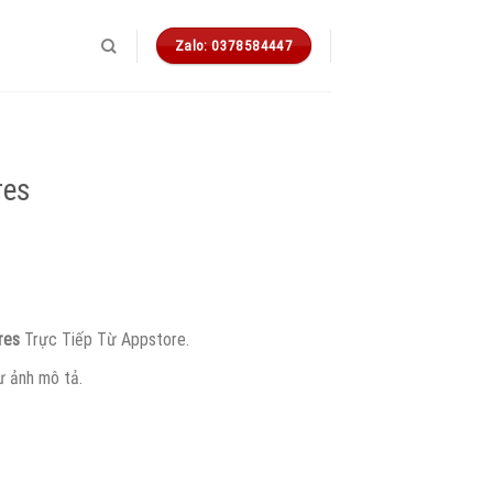
Zalo: 0378584447
res
á
ện
i
.
:
res
Trực Tiếp Từ Appstore.
.999 ₫.
ư ảnh mô tả.