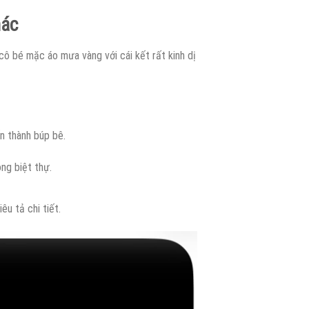
hác
cô bé mặc áo mưa vàng với cái kết rất kinh dị
n thành búp bê.
ng biệt thự.
u tả chi tiết.