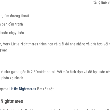
tải game v
ắc, tìm đường thoát
à bạn cần tránh
 hoặc chạy trốn
, Very Little Nightmares thiên hơn về giải đố nhẹ nhàng và phù hợp với t
ewer.
 vì như game gốc là 2.5D/side-scroll. Với màn hình dọc và đồ họa sắc né
c phản xạ nhanh.
g game
Little Nighrmares
làm rất tốt.
e Nightmares