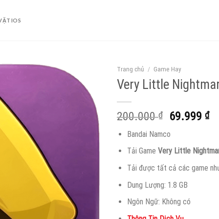
VẶT IOS
Trang chủ
/
Game Hay
Very Little Nightma
Giá
Gi
200.000
₫
69.999
₫
gốc
hi
Bandai Namco
là:
tạ
200.000 ₫
là
Tải Game
Very Little Nightma
69
Tải được tất cả các game nh
Dung Lượng: 1.8 GB
Ngôn Ngữ: Không có
Thông Tin Dịch Vụ.