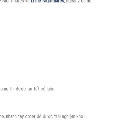
le Nightmares và
Little Nightmares
, ngoài 2 game
ame thì được tải tất cả luôn.
nhé, nhanh tay order để được trải nghiệm kho