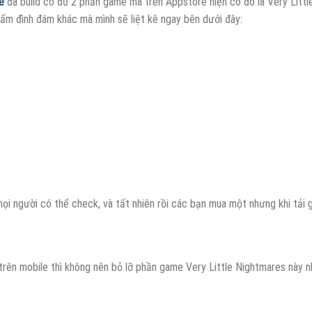
e
đã build có đủ 2 phần game mà trên Appstore hiện có đó là Very Litt
phẩm đình đám khác mà mình sẽ liệt kê ngay bên dưới đây:
i người có thể check, và tất nhiên rồi các bạn mua một nhưng khi tải g
 trên mobile thì không nên bỏ lỡ phần game Very Little Nightmares này 