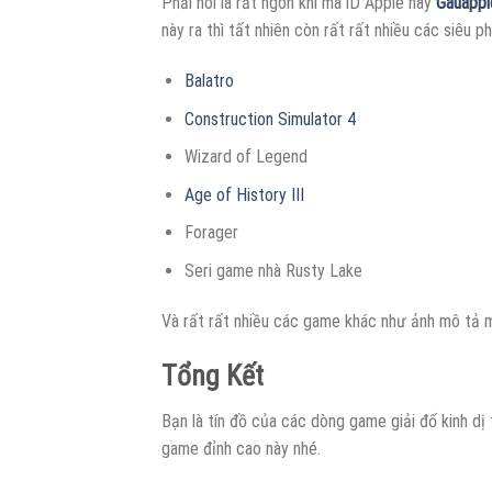
Phải nói là rất ngon khi mà iD Apple này
Gauappl
này ra thì tất nhiên còn rất rất nhiều các siêu 
Balatro
Construction Simulator 4
Wizard of Legend
Age of History III
Forager
Seri game nhà Rusty Lake
Và rất rất nhiều các game khác như ảnh mô tả mọ
Tổng Kết
Bạn là tín đồ của các dòng game giải đố kinh dị
game đỉnh cao này nhé.