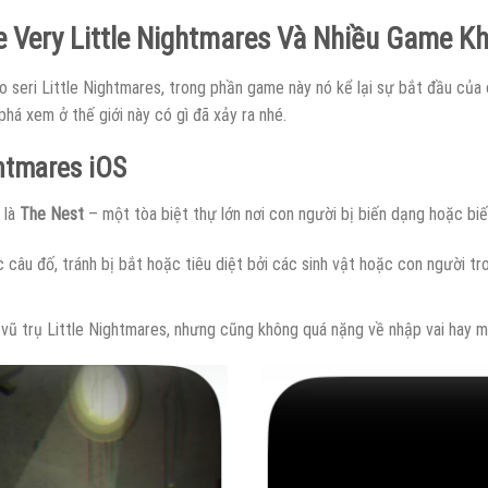
e Very Little Nightmares Và Nhiều Game K
 seri Little Nightmares, trong phần game này nó kể lại sự bắt đầu của 
á xem ở thế giới này có gì đã xảy ra nhé.
htmares iOS
 là
The Nest
– một tòa biệt thự lớn nơi con người bị biến dạng hoặc biế
câu đố, tránh bị bắt hoặc tiêu diệt bởi các sinh vật hoặc con người tro
 vũ trụ Little Nightmares, nhưng cũng không quá nặng về nhập vai hay miê