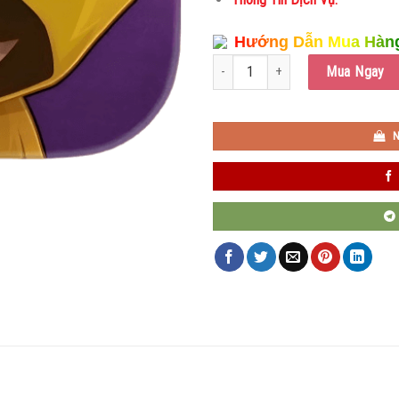
Hướng Dẫn Mua Hàn
Very Little Nightmares số lượng
Mua Ngay
N