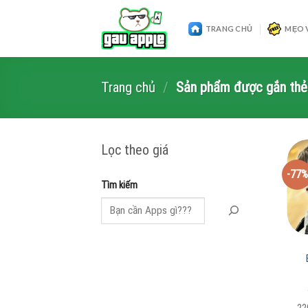
Skip
to
TRANG CHỦ
MẸO 
content
Trang chủ
/
Sản phẩm được gắn thẻ “
Lọc theo giá
-77%
Tìm kiếm