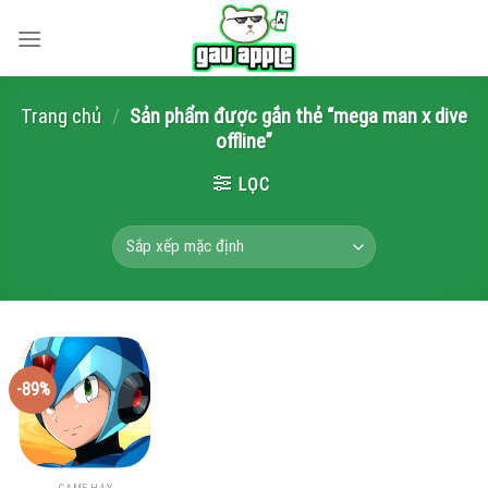
Skip
to
content
Trang chủ
/
Sản phẩm được gắn thẻ “mega man x dive
offline”
LỌC
-89%