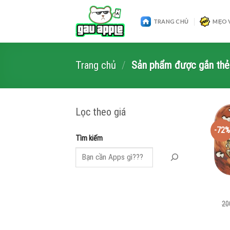
Skip
to
TRANG CHỦ
MẸO 
content
Trang chủ
/
Sản phẩm được gắn thẻ
Lọc theo giá
-72%
Tìm kiếm
20