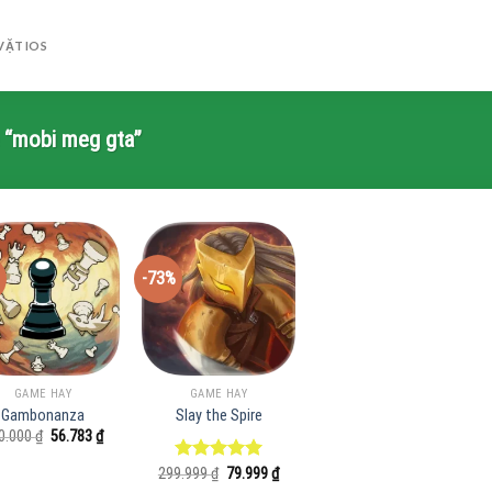
VẶT IOS
 “mobi meg gta”
-73%
GAME HAY
GAME HAY
Gambonanza
Slay the Spire
Giá
Giá
0.000
₫
56.783
₫
gốc
hiện
là:
tại
Giá
Giá
299.999
Được xếp
₫
79.999
₫
200.000 ₫.
là:
gốc
hiện
hạng
5.00