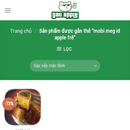
Skip
to
content
Trang chủ
/
Sản phẩm được gắn thẻ “mobi meg id
apple frê”
LỌC
-73%