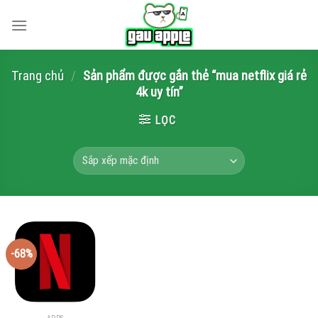
Skip
to
content
Trang chủ
/
Sản phẩm được gắn thẻ “mua netflix giá rẻ
4k uy tín”
LỌC
-68%