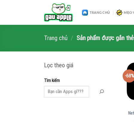
Skip
to
TRANG CHỦ
MẸO 
content
Trang chủ
/
Sản phẩm được gắn thẻ “
Lọc theo giá
-68%
Tìm kiếm
Net