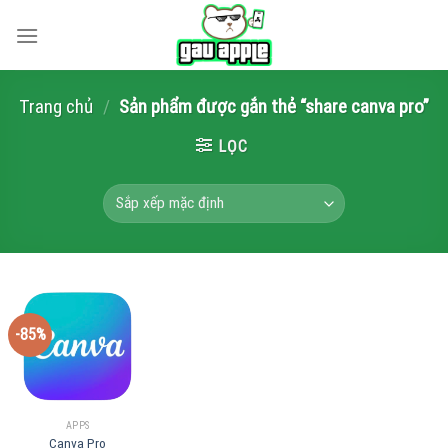
Skip
to
content
Trang chủ
/
Sản phẩm được gắn thẻ “share canva pro”
LỌC
-85%
APPS
Canva Pro