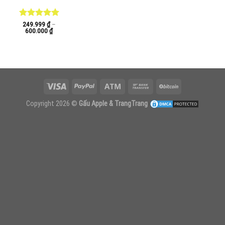
Được xếp
249.999
₫
–
Khoảng
600.000
₫
hạng
5.00
giá:
5 sao
từ
249.999 ₫
đến
600.000 ₫
Copyright 2026 ©
Gấu Apple & TrangTrang