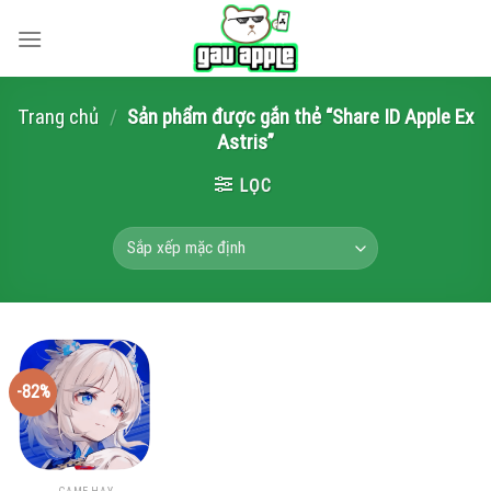
Skip
to
content
Trang chủ
/
Sản phẩm được gắn thẻ “Share ID Apple Ex
Astris”
LỌC
-82%