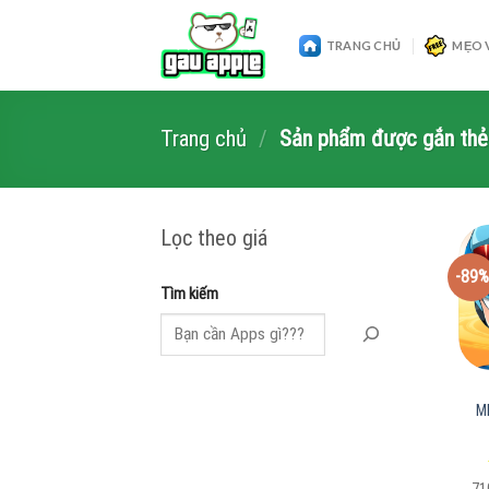
Skip
to
TRANG CHỦ
MẸO 
content
Trang chủ
/
Sản phẩm được gắn thẻ “
Lọc theo giá
-89%
Tìm kiếm
M