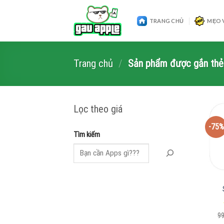
Skip
to
TRANG CHỦ
MẸO 
content
Trang chủ
/
Sản phẩm được gắn thẻ 
Lọc theo giá
-75%
Tìm kiếm
9