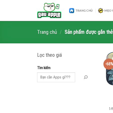
Skip
to
TRANG CHỦ
MẸO 
content
Trang chủ
/
Sản phẩm được gắn thẻ 
Lọc theo giá
-68%
Tìm kiếm
14