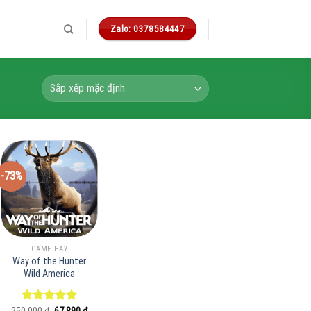
Zalo: 0378584447
-73%
GAME HAY
Way of the Hunter
Wild America
ng
Giá
Giá
Được xếp