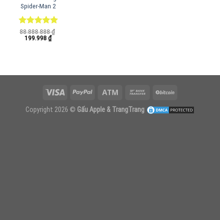
Spider-Man 2
Được xếp
88.888.888
₫
Giá
Giá
199.998
₫
hạng
5.00
gốc
hiện
5 sao
là:
tại
88.888.888 ₫.
là:
199.998 ₫.
Copyright 2026 ©
Gấu Apple & TrangTrang