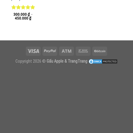
Được xếp
300.000
₫
–
Khoảng
450.000
₫
hạng
5.00
giá:
5 sao
từ
300.000 ₫
đến
450.000 ₫
Copyright 2026 ©
Gấu Apple & TrangTrang