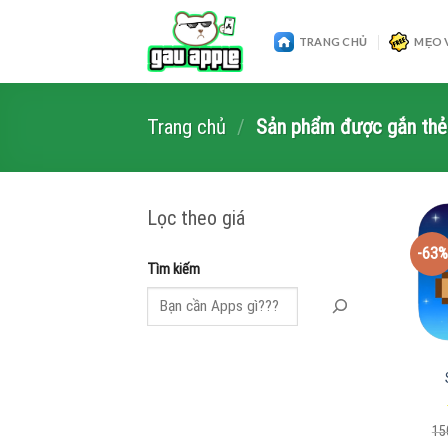
Skip
to
TRANG CHỦ
MẸO 
content
Trang chủ
/
Sản phẩm được gắn thẻ 
Lọc theo giá
-63%
Tìm kiếm
15