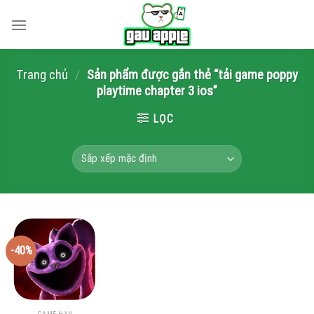
Skip
to
content
Trang chủ
/
Sản phẩm được gắn thẻ “tải game poppy
playtime chapter 3 ios”
LỌC
-40%