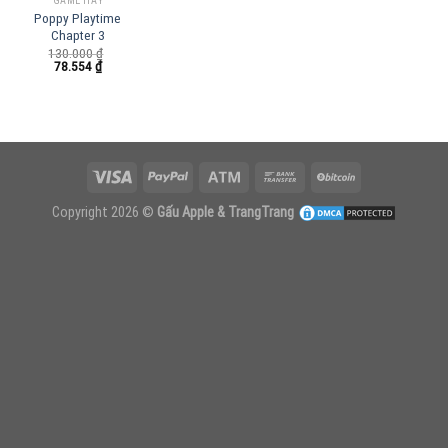
GAME HAY
Poppy Playtime
Chapter 3
130.000
₫
Giá
Giá
78.554
₫
gốc
hiện
là:
tại
130.000 ₫.
là:
78.554 ₫.
Copyright 2026 ©
Gấu Apple & TrangTrang