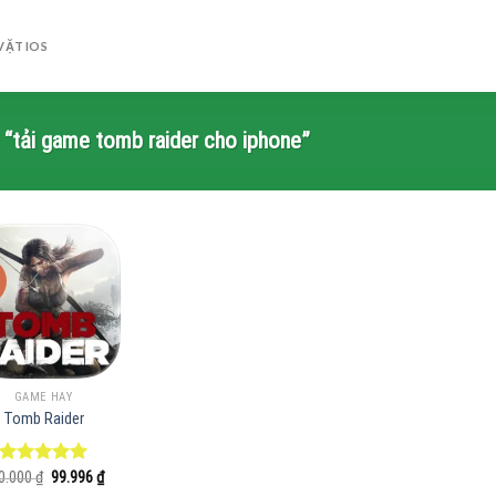
VẶT IOS
“tải game tomb raider cho iphone”
GAME HAY
Tomb Raider
Giá
Giá
0.000
Được xếp
₫
99.996
₫
gốc
hiện
hạng
5.00