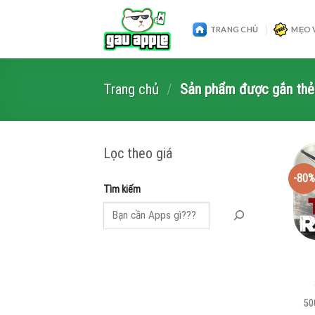
Skip
to
TRANG CHỦ
MẸO 
content
Trang chủ
/
Sản phẩm được gắn thẻ 
Lọc theo giá
-80%
Tìm kiếm
50